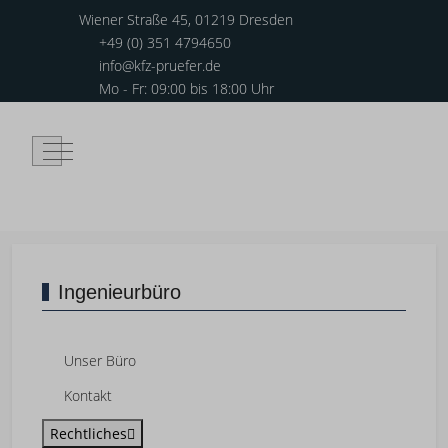
Wiener Straße 45, 01219 Dresden
+49 (0) 351 4794650
info@kfz-pruefer.de
Mo - Fr: 09:00 bis 18:00 Uhr
Mobile Menu Toggle
Ingenieurbüro
Unser Büro
Kontakt
Rechtliches